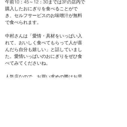
午前10：45～12：30までは3Fの店内で
購入したおにぎりを食べることがで
き、セルフサービスのお味噌汁が無料
で食べられます。
中村さんは「愛情・具材をいっぱい入
れて、おいしく食べてもらって人が喜
んだら自分も嬉しい」と話していまし
た。愛情いっぱいのおにぎりをぜひ食
べてみてくださいね。
人気店なので、お買い求めの際はお早
めに！
所在地　仙台市青葉区中央4-4-2 丸寿ビ
ル 3F
営業時間　～13:00
定休日　土曜日　日曜日